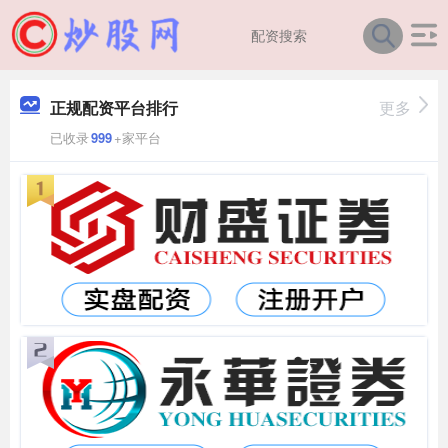
正规配资平台排行
更多
已收录
999
+家平台