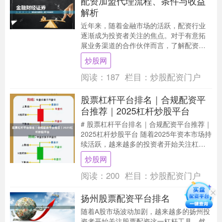
配资加盟代理流程、条件与收益
解析
近年来，随着金融市场的活跃，配资行业
逐渐成为投资者关注的焦点。对于有意拓
展业务渠道的合作伙伴而言，了解配资加
盟代理的完整流程、准入条件及收益模
炒股网
式，是做出明智决策....
阅读：
187
栏目：
炒股配资门户
股票杠杆平台排名｜合规配资平
台推荐｜2025杠杆炒股平台
# 股票杠杆平台排名｜合规配资平台推荐｜
2025杠杆炒股平台 随着2025年资本市场持
续活跃，越来越多的投资者开始关注杠杆
炒股这一工具。合理使用杠杆可以放大收
炒股网
益....
阅读：
200
栏目：
炒股配资门户
扬州股票配资平台排名
随着A股市场波动加剧，越来越多的扬州投
资者开始关注股票配资这一杠杆工具。然