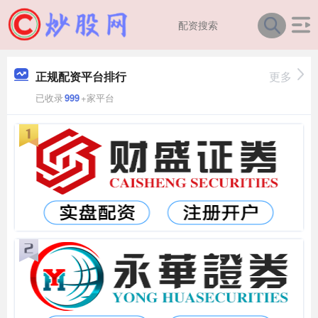
正规配资平台排行
更多
已收录
999
+家平台