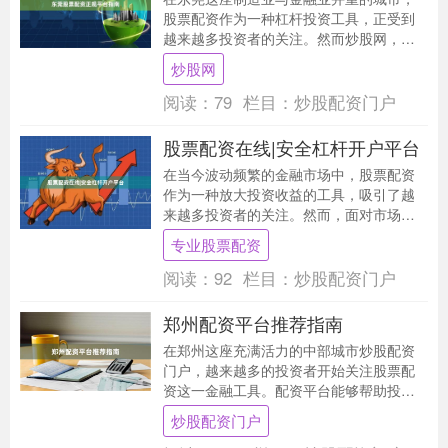
股票配资作为一种杠杆投资工具，正受到
越来越多投资者的关注。然而炒股网，面
对市场上良莠不齐的配资平台，如何辨别
炒股网
正规平台、规避风....
阅读：
79
栏目：
炒股配资门户
股票配资在线|安全杠杆开户平台
在当今波动频繁的金融市场中，股票配资
作为一种放大投资收益的工具，吸引了越
来越多投资者的关注。然而，面对市场上
众多的配资平台，如何选择一个安全可靠
专业股票配资
的“股票配资在线....
阅读：
92
栏目：
炒股配资门户
郑州配资平台推荐指南
在郑州这座充满活力的中部城市炒股配资
门户，越来越多的投资者开始关注股票配
资这一金融工具。配资平台能够帮助投资
者放大资金规模，但同时也伴随着一定的
炒股配资门户
风险。本文将为您....