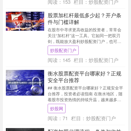
阅读：
153
栏目：
炒股配资门户
股票加杠杆最低多少起？开户条
件与门槛详解
在股市中寻求更高收益的投资者，常常会
关注“加杠杆”这一工具。它如同一把双刃
剑，既能放大盈利炒股配资门户，也可能
加剧亏损。那么，对于普通投资者而言，
炒股配资门户
股票加杠杆最低....
阅读：
145
栏目：
炒股配资门户
衡水股票配资平台哪家好？正规
安全平台推荐
## 衡水股票配资平台哪家好？正规安全平
台推荐，投资者必读指南 在衡水地区，随
着股市投资热情的持续升温，越来越多的
投资者开始关注股票配资这一杠杆工具。
炒股网
然而，面对....
阅读：
71
栏目：
炒股配资门户