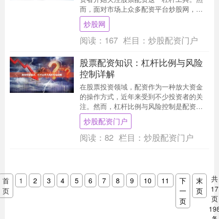
而，面对市场上众多配资平台炒股网，如
何选择安全可靠的机构成为投资者最关心
炒股网
的问题。本文基....
阅读：
167
栏目：
炒股配资门户
股票配资知识：杠杆比例与风险
控制详解
在股票投资领域，配资作为一种放大资金
的操作方式，近年来受到不少投资者的关
注。然而，杠杆比例与风险控制是配资交
易中最为核心的两个环节。本文将从基础
炒股配资门户
知识出发，详细解....
阅读：
82
栏目：
炒股配资门户
共
首
1
2
3
4
5
6
7
8
9
10
11
下
末
17
页
一
页
页
页
19
条