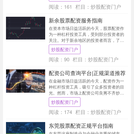
阅读：
161
栏目：
炒股配资门户
新余股票配资服务指南
在资本市场日益活跃的今天，股票配资作
为一种杠杆投资工具，受到部分投资者的
关注。对于新余地区的投资者而言，了解
股票配资的服务流程、合规要求及潜在风
炒股配资门户
险，是保障自身权....
阅读：
90
栏目：
炒股配资门户
配资公司查询平台|正规渠道推荐
在金融市场日益活跃的今天，配资作为一
种杠杆投资工具，吸引了众多投资者的目
光。然而，市场上配资公司良莠不齐炒股
配资门户，如何选择正规、安全的配资平
炒股配资门户
台成为投资者的首....
阅读：
174
栏目：
炒股配资门户
东莞股票配资正规平台指南
在东莞这座制造业与金融业并重的城市，