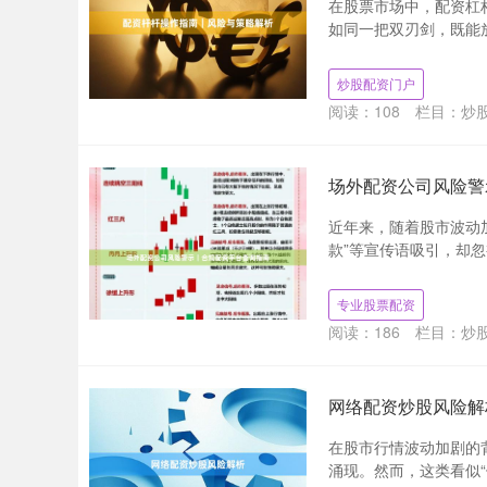
在股票市场中，配资杠
如同一把双刃剑，既能放
炒股配资门户
阅读：
108
栏目：
炒
场外配资公司风险警
近年来，随着股市波动
款”等宣传语吸引，却忽
专业股票配资
阅读：
186
栏目：
炒
网络配资炒股风险解
在股市行情波动加剧的
涌现。然而，这类看似“