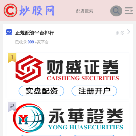
正规配资平台排行
更多
已收录
999
+家平台