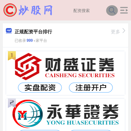
正规配资平台排行
更多
已收录
999
+家平台