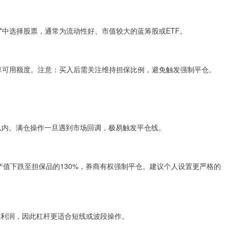
**中选择股票，通常为流动性好、市值较大的蓝筹股或ETF。
计算可用额度。注意：买入后需关注维持担保比例，避免触发强制平仓。
%以内。满仓操作一旦遇到市场回调，极易触发平仓线。
产值下跌至担保品的130%，券商有权强制平仓。建议个人设置更严格的
蚀利润，因此杠杆更适合短线或波段操作。