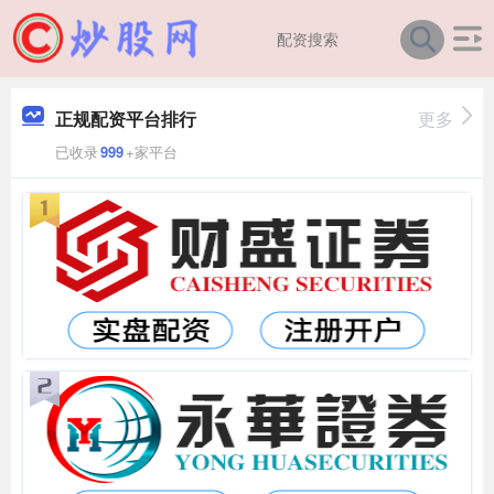
正规配资平台排行
更多
已收录
999
+家平台