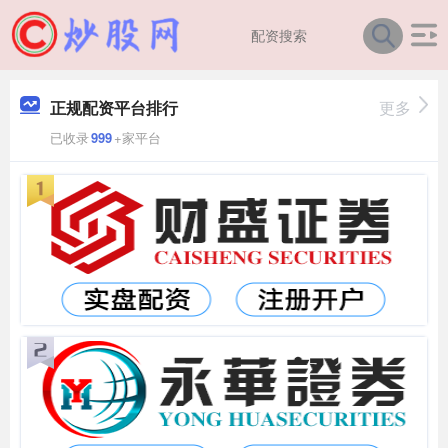
正规配资平台排行
更多
已收录
999
+家平台