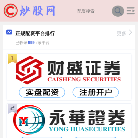
正规配资平台排行
更多
已收录
999
+家平台