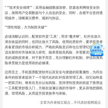
* **技术安全保障**：采用金融级数据加密、防篡改和网络安全协
议，保障用户交易数据与个人信息的安全。同时，合规平台坚持透
明操作，清晰展示费率、规则与协议。
**理性驾驭，方为制胜关键**
必须清醒认识到，配资软件是“工具”，而非“魔术棒”。杠杆在放大
潜在收益的同时，也同比放大了风险。使用此类软件，要求投资者
具备更强的市场分析能力、严格的风险意识和仓位管理纪律。它更
适合那些对市场有深入研究、能承受较高风险、并需要灵活资金补
充的成熟投资者。对于新手而言，充分理解杠杆机制、评估自身风
险承受能力是使用前的必修课。
总而言之，手机股票配资软件以其安全与便捷的双重属性，为符合
条件的投资者提供了一个现代化的杠杆投资管理工具。但它始终是
一把双刃剑。唯有在充分认知风险、坚持理性投资的前提下善用这
一工具配资炒股入门，方能在波澜云诡的市场中，更从容地把握机
遇、管理风险，从而提升投资效率与体验。
文章为作者独立观点，不代表炒股网观点