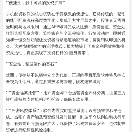
**便捷性，触手可及的投资扩展**
手机配资软件的核心优势在于其极致的便捷性。它将传统的、繁琐
的线下配资流程高度数字化，集成于方寸屏幕之中。投资者无需再
受时间与地域限制，通过APP即可完成从注册、身份验证、资金划
转到选择配资方案、监控账户的全流程操作。行情波动时，即时通
知和一键交易功能让投资者能够迅速响应市场，捕捉稍纵即逝的机
会。这种“随时随地”的管理模式，极大地提升了资金利用效率和投
资灵活性，真正实现了投资杠杆的“随身携带”。
**安全性，稳健运作的基石**
然而，便捷从不以牺牲安全为代价。正规的手机配资软件将风控安
全视为生命线，通过多重技术与管理手段构建护城河：
* **资金隔离托管**：用户资金与平台运营资金严格分离，由第三方
银行或持牌支付机构进行托管，确保专款专用。
* **严密风控体系**：软件内置实时监控系统，设有预警线和平仓
线。当账户资产触及预警线时及时提醒，到达平仓线则自动执行平
仓，有效防止亏损无限扩大，既保护了出资方资金安全，也强制投
资者进行纪律性风险控制。