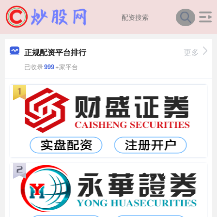
正规配资平台排行
更多
已收录
999
+家平台